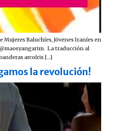
de Mujeres Baluchíes, Jóvenes Iraníes en
en @maosyangarim. La traducción al
banderas arcoíris […]
agamos la revolución!