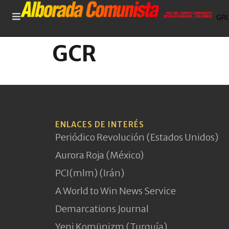
GR
GCR
ENLACES DE INTERÉS
Periódico Revolución (Estados Unidos)
Aurora Roja (México)
PCI(mlm) (Irán)
A World to Win News Service
Demarcations Journal
Yeni Komünizm (Turquía)