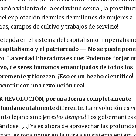
dación violenta de la esclavitud sexual, la prostituc
cruel explotación de miles de millones de mujeres a
s, campos de cultivo y trabajos de servicio!
retejida en el sistema del capitalismo-imperialism
 capitalismo y el patriarcado — No se puede pone
tro. La verdad liberadora es que: Podemos forjar u
o, de seres humanos emancipados de todos los
bremente y florecen. ¡Eso es un hecho científico!
currir con una revolución real.
LA REVOLUCIÓN, por una forma completamente
a fundamentalmente diferente.
La revolución es
m
o lejano sino ¡
en estos tiempos!
Los gobernantes 
ándose. […] Ya es ahora de aprovechar las profunda
nantes para poner en la mira a su sistema entero,