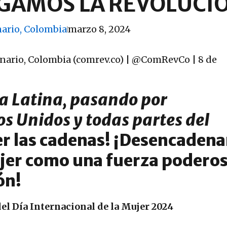
AGAMOS LA REVOLUCI
ario, Colombia
marzo 8, 2024
ario, Colombia (comrev.co) | @ComRevCo | 8 de
a Latina, pasando por
os Unidos y todas partes del
r las cadenas! ¡Desencadena
mujer como una fuerza podero
ón
!
el Día Internacional de la Mujer 2024