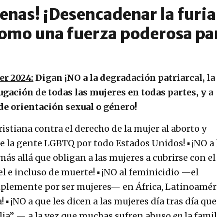
enas! ¡Desencadenar la furia
como una fuerza poderosa pa
er 2024:
Digan ¡NO a la degradación patriarcal, la
ación de todas las mujeres en todas partes, y a
de orientación sexual o género!
ristiana contra el derecho de la mujer al aborto y
de la gente LGBTQ por todo Estados Unidos! ▪ ¡NO a 
ás allá que obligan a las mujeres a cubrirse con el
l e incluso de muerte! ▪ ¡NO al feminicidio —el
mplemente por ser mujeres— en África, Latinoamér
! ▪ ¡NO a que les dicen a las mujeres día tras día que
lia” — a la vez que muchas sufren abuso
en
la famili