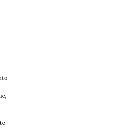
nto
ue,
te