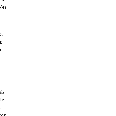
ión
o
.
r
n
ás
de
s
 con