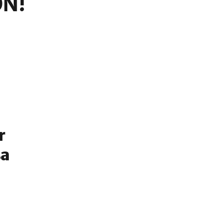
ÓN!
r
sa