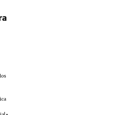
ra
los
ica
a! ▪