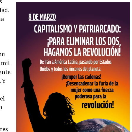
s
dad.
ia
su
 mil
ente
. Y
el
u
eres