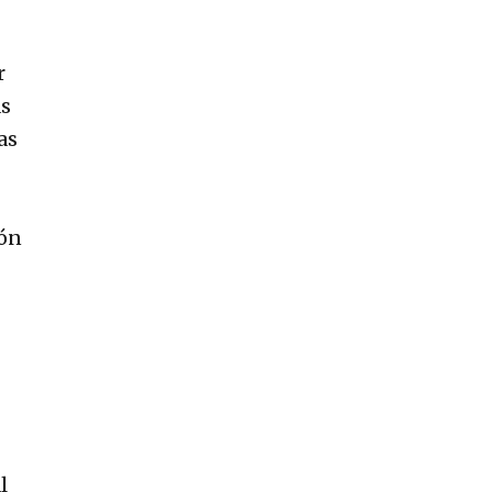
r
as
as
ión
l