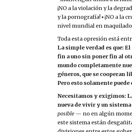
¡NO a la violación y la degra
y la pornografía! ▪ ¡NO a la 
nivel mundial en maquiladora
Toda esta opresión está ent
La simple verdad es que: El
fin a uno sin poner fin al o
mundo completamente nuev
géneros, que se cooperan li
Pero esto solamente puede o
Necesitamos y exigimos: 
nueva de vivir y un sistem
posible
— no en algún moment
este sistema están desgañit
divisiones entre estos gober