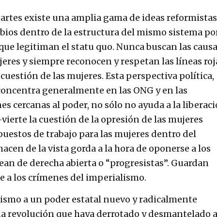
 partes existe una amplia gama de ideas reformistas
ios dentro de la estructura del mismo sistema po
que legitiman el statu quo. Nunca buscan las caus
ujeres y siempre reconocen y respetan las líneas roj
 cuestión de las mujeres. Esta perspectiva política,
 concentra generalmente en las ONG y en las
es cercanas al poder, no sólo no ayuda a la liberac
-vierte la cuestión de la opresión de las mujeres
uestos de trabajo para las mujeres dentro del
acen de la vista gorda a la hora de oponerse a los
ean de derecha abierta o “progresistas”. Guardan
se a los crímenes del imperialismo.
abismo a un poder estatal nuevo y radicalmente
a revolución que haya derrotado y desmantelado a