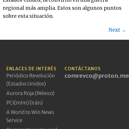
Estados Unidos, la convirtió en una guerra
regional más amplia. Estos son algunos puntos
sobre esta situación.
Next
→
ENLACES DE INTERÉS
CONTÁCTANOS
comrevco@proton.me
Periódico Revolución
(Estados Unidos)
Aurora Roja (México)
PCI(mlm) (Irán)
A World to Win News
Service