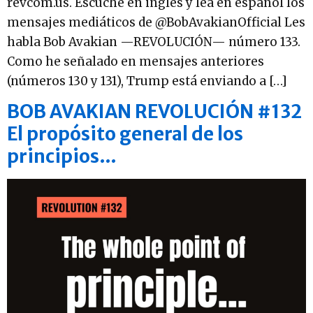
revcom.us. Escuche en inglés y lea en español los
mensajes mediáticos de @BobAvakianOfficial Les
habla Bob Avakian —REVOLUCIÓN— número 133.
Como he señalado en mensajes anteriores
(números 130 y 131), Trump está enviando a […]
BOB AVAKIAN REVOLUCIÓN #132
El propósito general de los
principios…