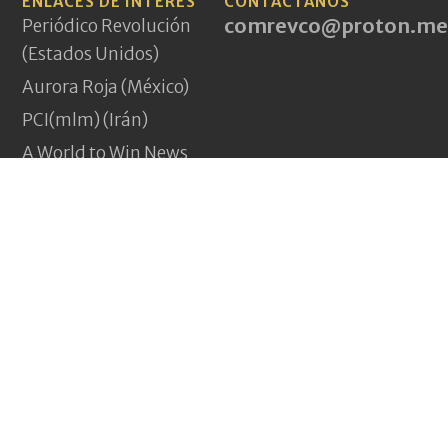
ENLACES DE INTERÉS
CONTÁCTANOS
comrevco@proton.me
Periódico Revolución
(Estados Unidos)
Aurora Roja (México)
PCI(mlm) (Irán)
A World to Win News
Service
Demarcations Journal
Yeni Komünizm
(Turquía)
Pagina Vermelha
(Portugal)
Jakna (Afganistán)
Nouveau Communisme
(Francia)