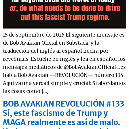
15 de septiembre de 2025 El siguiente mensaje es
de Bob Avakian Oficial en Substack, y la
traducción del inglés al español hecha por
revcom.us. Escuche en inglés y lea en español los
mensajes mediáticos de @BobAvakianOfficial Les
habla Bob Avakian —REVOLUCIÓN— número 134.
Aquí va una verdad simple y crucial: Si abordamos
las cosas como […]
BOB AVAKIAN REVOLUCIÓN #133
Sí, este fascismo de Trump y
MAGA realmente es así de malo.