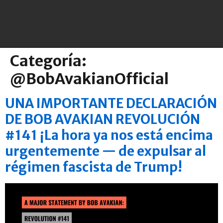
Categoría:
@BobAvakianOfficial
UNA IMPORTANTE DECLARACIÓN
DE BOB AVAKIAN REVOLUCIÓN
#141 ¡La hora ya nos está encima
urgentemente — de expulsar al
régimen fascista de Trump!