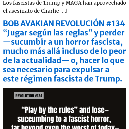
Los fascistas de Trump y MAGA han aprovechado
el asesinato de Charlie […]
BOB AVAKIAN REVOLUCIÓN #134
“Jugar según las reglas” y perder
—sucumbir a un horror fascista,
mucho más allá incluso de lo peor
de la actualidad— o, hacer lo que
sea necesario para expulsar a
este régimen fascista de Trump.