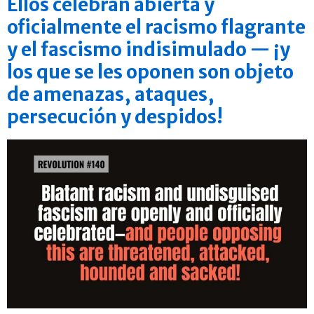
Ellos celebran abierta y
oficialmente el racismo flagrante
y el fascismo indisimulado — ¡y
los que se les oponen son objeto
de amenazas, ataques,
persecución y despidos!