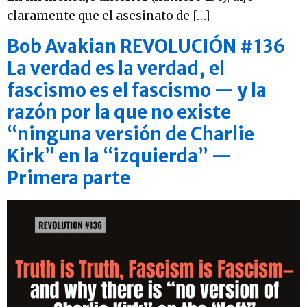
claramente que el asesinato de […]
Bob Avakian REVOLUCIÓN #136
La verdad es la verdad, el
fascismo es el fascismo — y la
razón por la que no existe
“ninguna versión de Charlie
Kirk” en la “izquierda” —
Primera parte