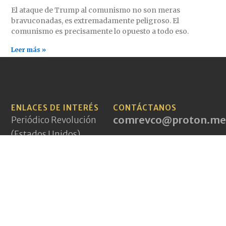
El ataque de Trump al comunismo no son meras
bravuconadas, es extremadamente peligroso. El
comunismo es precisamente lo opuesto a todo eso.
Leer más »
ENLACES DE INTERÉS
CONTÁCTANOS
comrevco@proton.me
Periódico Revolución
(Estados Unidos)
Aurora Roja (México)
PCI(mlm) (Irán)
A World to Win News
Service
Demarcations Journal