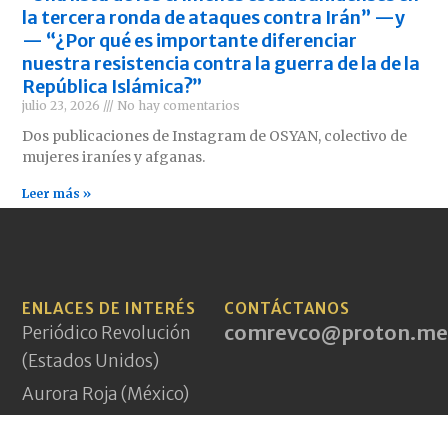
la tercera ronda de ataques contra Irán” —y
— “¿Por qué es importante diferenciar
nuestra resistencia contra la guerra de la de la
República Islámica?”
julio 23, 2026
No hay comentarios
Dos publicaciones de Instagram de OSYAN, colectivo de
mujeres iraníes y afganas.
Leer más »
ENLACES DE INTERÉS
CONTÁCTANOS
comrevco@proton.me
Periódico Revolución
(Estados Unidos)
Aurora Roja (México)
PCI(mlm) (Irán)