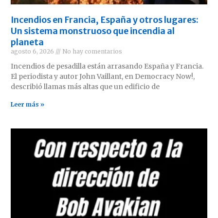
Incendios en Francia, España y otros lugares:
Un sistema monstruoso que incendia al
planeta
agosto 6, 2026
No hay comentarios
Incendios de pesadilla están arrasando España y Francia.
El periodista y autor John Vaillant, en Democracy Now!,
describió llamas más altas que un edificio de
Leer más »