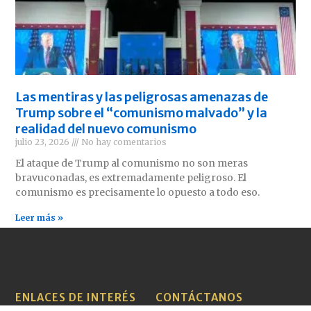
Las mentiras y las peligrosas amenazas de
Trump sobre el “comunismo malvado” y la
realidad del nuevo comunismo
julio 23, 2026
No hay comentarios
El ataque de Trump al comunismo no son meras
bravuconadas, es extremadamente peligroso. El
comunismo es precisamente lo opuesto a todo eso.
Leer más »
ENLACES DE INTERÉS
CONTÁCTANOS