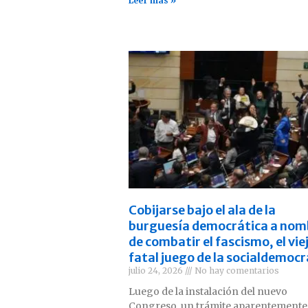
Leer más »
Cobijarse bajo el ala de la
burguesía democrática a nom
de combatir el fascismo, el vie
fatal juego de la socialdemocr
julio 24, 2026
No hay comentarios
Luego de la instalación del nuevo
Congreso, un trámite aparentemente