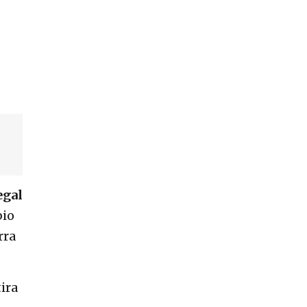
egal
bio
rra
ira