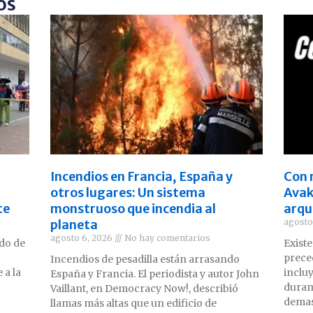
os
Incendios en Francia, España y
Con 
otros lugares: Un sistema
Avaki
te
monstruoso que incendia al
arqu
planeta
agosto
agosto 6, 2026
No hay comentarios
ido de
Existe
prece
Incendios de pesadilla están arrasando
 a la
inclu
España y Francia. El periodista y autor John
duram
Vaillant, en Democracy Now!, describió
demas
llamas más altas que un edificio de