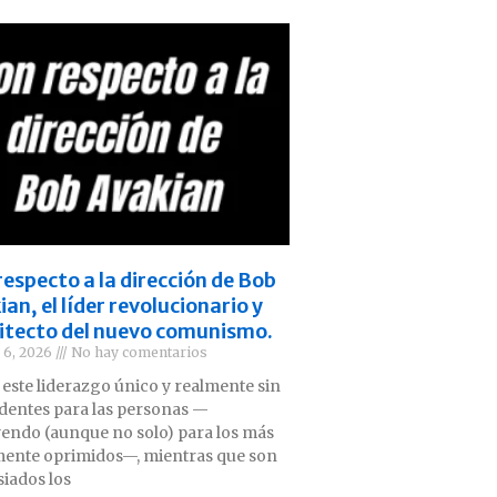
respecto a la dirección de Bob
an, el líder revolucionario y
itecto del nuevo comunismo.
 6, 2026
No hay comentarios
 este liderazgo único y realmente sin
dentes para las personas —
yendo (aunque no solo) para los más
ente oprimidos—, mientras que son
iados los