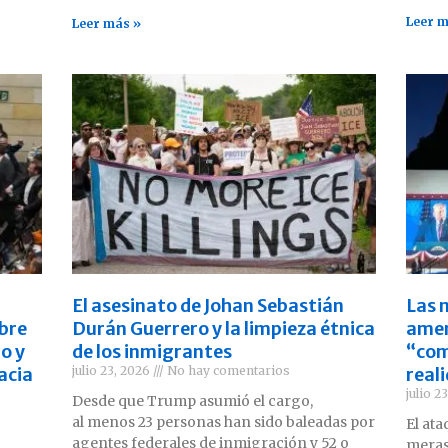
Leer m
Leer más »
El asesinato de Johan Sebastián
Las 
bre
Durán Guerrero y la limpieza étnica
amen
jo y
de los inmigrantes
“com
acia
julio 23, 2026
No hay comentarios
real
julio 2
Desde que Trump asumió el cargo,
al menos 23 personas han sido baleadas por
El at
agentes federales de inmigración y 52 o
meras