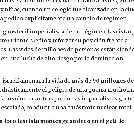
mbas estadounidenses han matado a civiles, entre
y niñas, cuando un colegio fue alcanzado en la ci
ha pedido explícitamente un cambio de régimen.
 gansteril imperialista
de un
régimen fascista
q
bre Oriente Medio y reforzar su posición frente a
les. Las vidas de millones de personas están siend
 en una lucha de alto riesgo por la dominación
israelí amenaza la vida de
más de 90 millones de
drásticamente el peligro de una guerra mucho m
a involucrar a otras potencias imperialistas y, a tr
a escalada, conducir a una
catástrofe nuclear
total.
 loco fascista mantenga su dedo en el gatillo