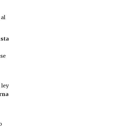
 al
ista
nse
 ley
rna
o