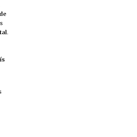
d
sde
os
tal
.
ís
s