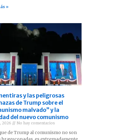
ás »
mentiras y las peligrosas
azas de Trump sobre el
unismo malvado” y la
idad del nuevo comunismo
3, 2026
No hay comentarios
aque de Trump al comunismo no son
 bravuconadas, es extremadamente