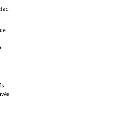
udad
ue
o
ás
avés