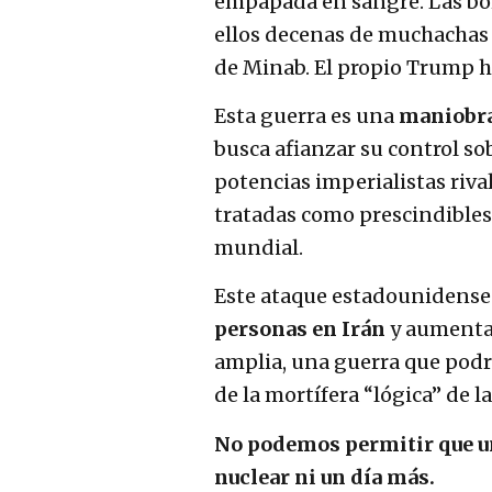
empapada en sangre. Las bo
ellos decenas de muchachas 
de Minab. El propio Trump 
Esta guerra es una
maniobra
busca afianzar su control so
potencias imperialistas riva
tratadas como prescindibles
mundial.
Este ataque estadounidense-
personas en Irán
y aumenta 
amplia, una guerra que podrí
de la mortífera “lógica” de l
No podemos permitir que un
nuclear ni un día más.