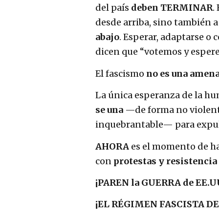
del país
deben TERMINAR
.
desde arriba, sino también a
abajo
. Esperar, adaptarse o 
dicen que “votemos y esper
El fascismo
no es una amen
La única esperanza de la h
se una
—de forma no violent
inquebrantable— para expuls
AHORA
es el momento de hac
con
protestas y resistencia
¡PAREN la GUERRA de EE.UU
¡EL RÉGIMEN FASCISTA DE