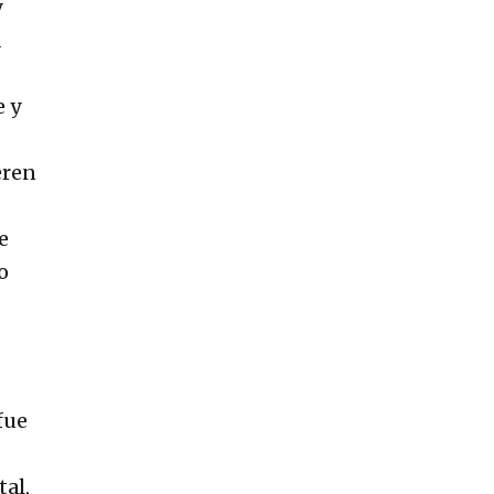
y
a
e y
eren
e
o
fue
tal,