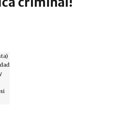
ica criminal!
ta)
idad
y
si