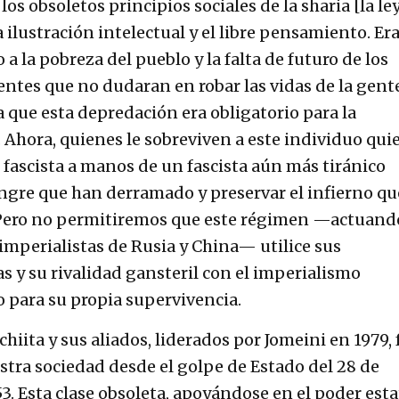
os obsoletos principios sociales de la sharia [la le
 ilustración intelectual y el libre pensamiento. Er
a la pobreza del pueblo y la falta de futuro de los
entes que no dudaran en robar las vidas de la gent
a que esta depredación era obligatorio para la
. Ahora, quienes le sobreviven a este individuo qui
r fascista a manos de un fascista aún más tiránico
angre que han derramado y preservar el infierno qu
. Pero no permitiremos que este régimen —actuand
imperialistas de Rusia y China— utilice sus
s y su rivalidad gansteril con el imperialismo
para su propia supervivencia.
 chiita y sus aliados, liderados por Jomeini en 1979, 
stra sociedad desde el golpe de Estado del 28 de
3. Esta clase obsoleta, apoyándose en el poder esta