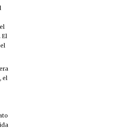
l
el
 El
el
 era
 el
ato
dida