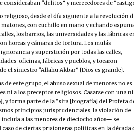
e consideraban “delitos” y merecedores de “castigo
 religioso, desde el día siguiente a la revolución d
e matones, con cuchillo en mano y echando espum
calles, los barrios, las universidades y las fábricas e
ron horcas y cámaras de tortura. Los mulás
ignorancia y superstición por todas las calles,
idades, oficinas, fábricas y pueblos, y tocaron
 el siniestro “Allahu Akbar” [Dios es grande].
as de este grupo, el abuso sexual de menores no es
es ni a los preceptos religiosos. Casarse con una n
o], y forma parte de la “sira [biografía] del Profeta d
smos principios jurisprudenciales, la violación de
incluía a las menores de dieciocho años— se
 caso de ciertas prisioneras políticas en la década 