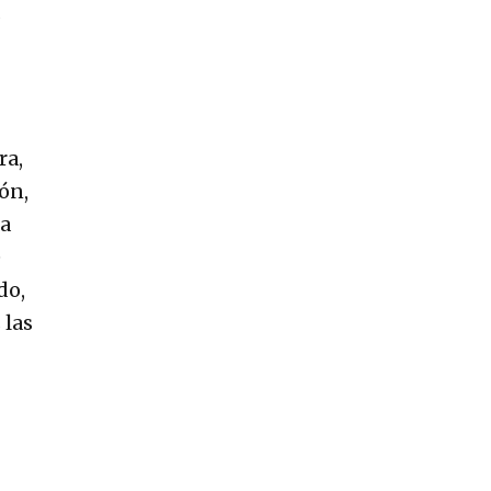
ra,
ón,
la
e
do,
 las