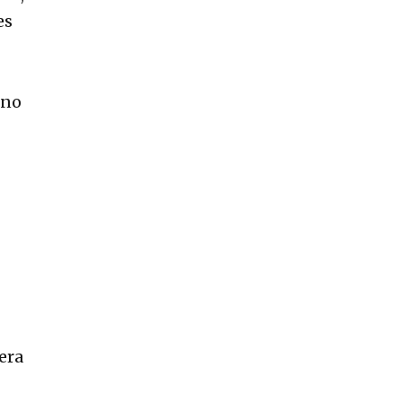
es
 no
era