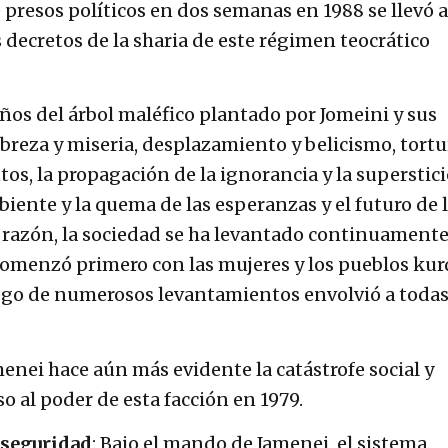
 presos políticos en dos semanas en 1988 se llevó a
decretos de la sharia de este régimen teocrático
 años del árbol maléfico plantado por Jomeini y sus
reza y miseria, desplazamiento y belicismo, tortu
os, la propagación de la ignorancia y la superstici
iente y la quema de las esperanzas y el futuro de 
a razón, la sociedad se ha levantado continuament
 comenzó primero con las mujeres y los pueblos kur
ego de numerosos levantamientos envolvió a todas
menei hace aún más evidente la catástrofe social y
o al poder de esta facción en 1979.
 seguridad
: Bajo el mando de Jamenei, el sistema