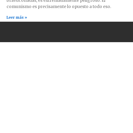
bravuconadas, es extremadamente peligroso. El
comunismo es precisamente lo opuesto a todo eso.
Leer más »
ENLACES DE INTERÉS
CONTÁCTANOS
comrevco@proton.me
Periódico Revolución
(Estados Unidos)
Aurora Roja (México)
PCI(mlm) (Irán)
A World to Win News
Service
Demarcations Journal
Yeni Komünizm
(Turquía)