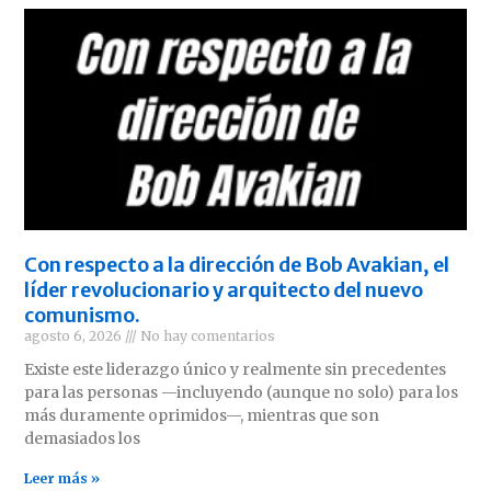
Con respecto a la dirección de Bob Avakian, el
líder revolucionario y arquitecto del nuevo
comunismo.
agosto 6, 2026
No hay comentarios
Existe este liderazgo único y realmente sin precedentes
para las personas —incluyendo (aunque no solo) para los
más duramente oprimidos—, mientras que son
demasiados los
Leer más »