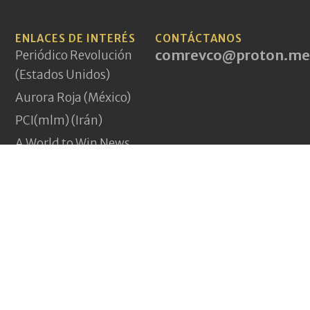
ENLACES DE INTERÉS
CONTÁCTANOS
comrevco@proton.me
Periódico Revolución
(Estados Unidos)
Aurora Roja (México)
PCI(mlm) (Irán)
A World to Win News
Service
Demarcations Journal
Yeni Komünizm
(Turquía)
Pagina Vermelha
(Portugal)
Jakna (Afganistán)