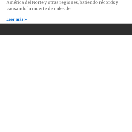
América del Norte y otras regiones, batiendo récords y
causando la muerte de miles de
Leer más »
ENLACES DE INTERÉS
CONTÁCTANOS
comrevco@proton.me
Periódico Revolución
(Estados Unidos)
Aurora Roja (México)
PCI(mlm) (Irán)
A World to Win News
Service
Demarcations Journal
Yeni Komünizm