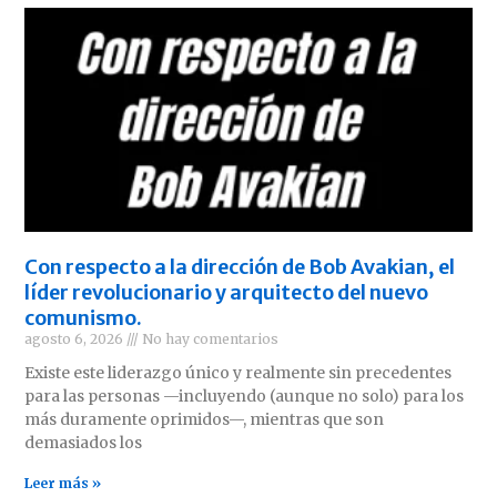
Con respecto a la dirección de Bob Avakian, el
líder revolucionario y arquitecto del nuevo
comunismo.
agosto 6, 2026
No hay comentarios
Existe este liderazgo único y realmente sin precedentes
para las personas —incluyendo (aunque no solo) para los
más duramente oprimidos—, mientras que son
demasiados los
Leer más »