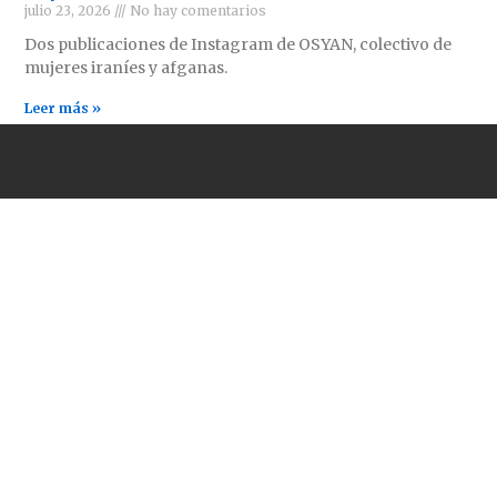
julio 23, 2026
No hay comentarios
Dos publicaciones de Instagram de OSYAN, colectivo de
mujeres iraníes y afganas.
Leer más »
ENLACES DE INTERÉS
CONTÁCTANOS
comrevco@proton.me
Periódico Revolución
(Estados Unidos)
Aurora Roja (México)
PCI(mlm) (Irán)
A World to Win News
Service
Demarcations Journal