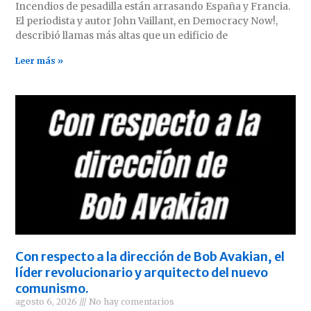
Incendios de pesadilla están arrasando España y Francia.
El periodista y autor John Vaillant, en Democracy Now!,
describió llamas más altas que un edificio de
Leer más »
Con respecto a la dirección de Bob Avakian, el
líder revolucionario y arquitecto del nuevo
comunismo.
agosto 6, 2026
No hay comentarios