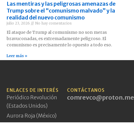
Las mentiras y las peligrosas amenazas de
Trump sobre el “comunismo malvado” y la
realidad del nuevo comunismo
julio 23, 2026
No hay comentarios
El ataque de Trump al comunismo no son meras
bravuconadas, es extremadamente peligroso. El
comunismo es precisamente lo opuesto a todo eso.
Leer más »
ENLACES DE INTERÉS
CONTÁCTANOS
comrevco@proton.me
Periódico Revolución
(Estados Unidos)
Aurora Roja (México)
PCI(mlm) (Irán)