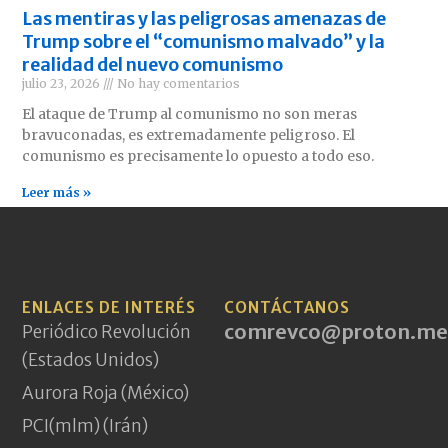
Las mentiras y las peligrosas amenazas de
Trump sobre el “comunismo malvado” y la
realidad del nuevo comunismo
julio 23, 2026
No hay comentarios
El ataque de Trump al comunismo no son meras
bravuconadas, es extremadamente peligroso. El
comunismo es precisamente lo opuesto a todo eso.
Leer más »
ENLACES DE INTERÉS
CONTÁCTANOS
comrevco@proton.me
Periódico Revolución
(Estados Unidos)
Aurora Roja (México)
PCI(mlm) (Irán)