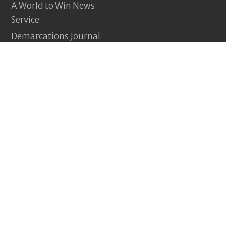
A World to Win News
Service
Demarcations Journal
Yeni Komünizm
(Turquía)
Pagina Vermelha
(Portugal)
Jakna (Afganistán)
Nouveau Communisme
(Francia)
Revolução e nada menos
(Brasil)