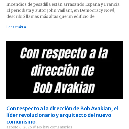
Incendios de pesadilla están arrasando España y Francia.
El periodista y autor John Vaillant, en Democracy Now!,
describió llamas más altas que un edificio de
Leer más »
Con respecto a la dirección de Bob Avakian, el
líder revolucionario y arquitecto del nuevo
comunismo.
agosto 6, 2026
No hay comentarios