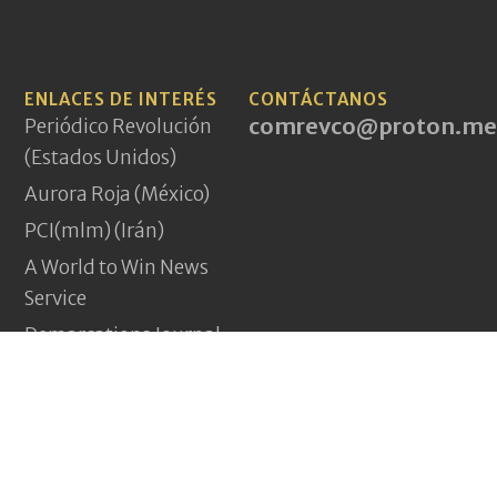
ENLACES DE INTERÉS
CONTÁCTANOS
comrevco@proton.me
Periódico Revolución
(Estados Unidos)
Aurora Roja (México)
PCI(mlm) (Irán)
A World to Win News
Service
Demarcations Journal
Yeni Komünizm
(Turquía)
Pagina Vermelha
(Portugal)