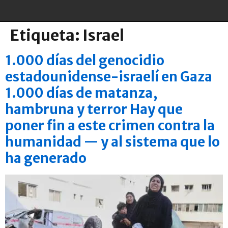
Etiqueta:
Israel
1.000 días del genocidio
estadounidense-israelí en Gaza
1.000 días de matanza,
hambruna y terror Hay que
poner fin a este crimen contra la
humanidad — y al sistema que lo
ha generado