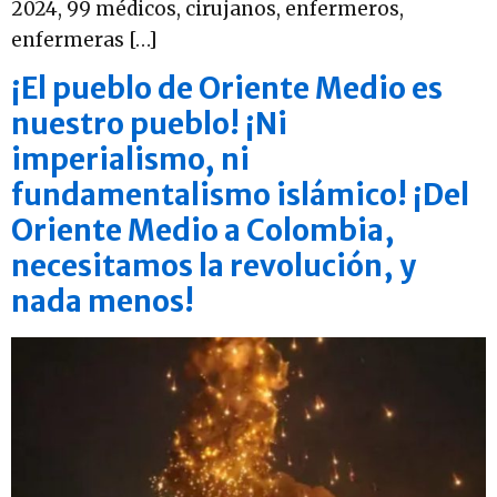
2024, 99 médicos, cirujanos, enfermeros,
enfermeras […]
¡El pueblo de Oriente Medio es
nuestro pueblo! ¡Ni
imperialismo, ni
fundamentalismo islámico! ¡Del
Oriente Medio a Colombia,
necesitamos la revolución, y
nada menos!