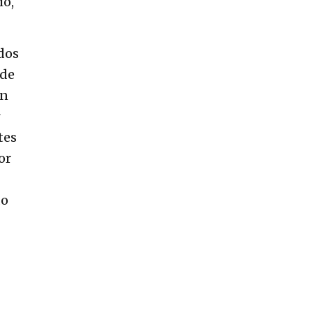
ío,
odos
 de
on
tes
or
do