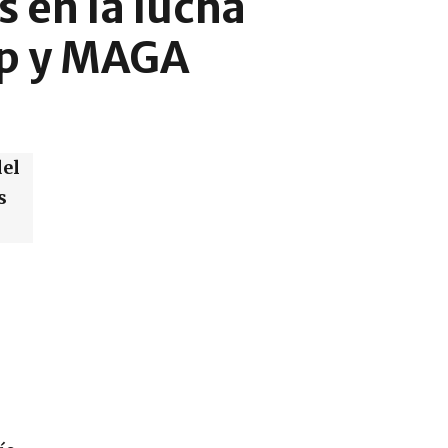
s en la lucha
mp y MAGA
del
s