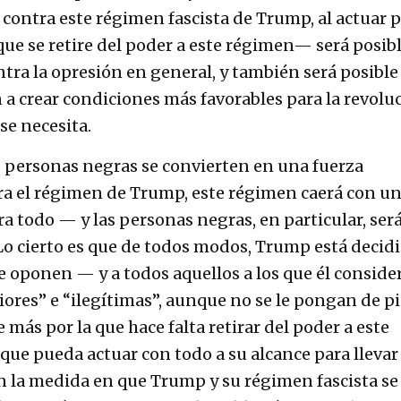
 contra este régimen fascista de Trump, al actuar 
 que se retire del poder a este régimen— será posib
tra la opresión en general, y también será posible
 a crear condiciones más favorables para la revolu
 se necesita.
s personas negras se convierten en una fuerza
ra el régimen de Trump, este régimen caerá con u
todo — y las personas negras, en particular, ser
 Lo cierto es que de todos modos, Trump está decid
le oponen — y a todos aquellos a los que él conside
ores” e “ilegítimas”, aunque no se le pongan de p
 más por la que hace falta retirar del poder a este
ue pueda actuar con todo a su alcance para llevar
En la medida en que Trump y su régimen fascista se