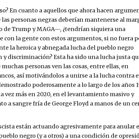
so? En cuanto a aquellos que ahora hacen argume
ue las personas negras deberían mantenerse al ma
smo de Trump y MAGA—, ¿tendrían siquiera una
 con la gente con estos argumentos, si no fuera p
nte la heroica y abnegada lucha del pueblo negro
n y discriminación? Esta ha sido una lucha justa q
muchas personas ven las cosas, entre ellas, en
ncos, así motivándolos a unirse a la lucha contra e
a demostrado poderosamente a lo largo de los años 
a vez más en 2020, en el levantamiento masivo y
ato a sangre fría de George Floyd a manos de un ce
scista están actuando agresivamente para anular 
l pueblo negro (y a otros) a una condición de opresi