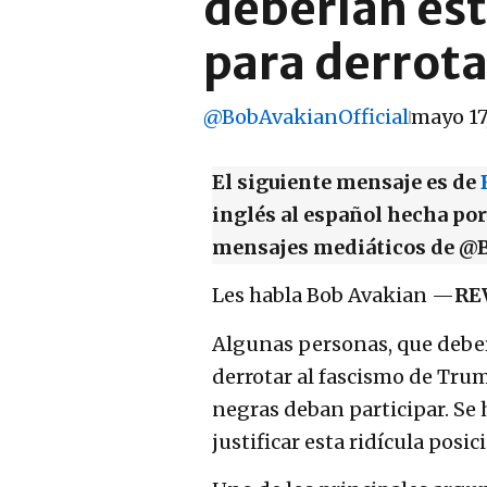
deberían esta
para derrot
@BobAvakianOfficial
mayo 17
El siguiente mensaje es de
inglés al español hecha po
mensajes mediáticos de @B
Les habla Bob Avakian —
RE
Algunas personas, que deberí
derrotar al fascismo de Tru
negras deban participar. Se
justificar esta ridícula posic