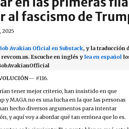
r en las primeras fila
ar al fascismo de Tru
, 2025
Bob Avakian Oficial en Substack
, y la traducción 
r revcom.us. Escuche en inglés y
lea en español
lo
obAvakianOfficial
VOLUCIÓN
— #116.
an tener mejor criterio, han insistido en que
mp y MAGA no es una lucha en la que las personas
 han hecho diversos argumentos para intentar
ión, y aquí voy a abordar qué tan errónea que lo es.