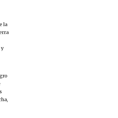
e la
erra
 y
egro
e
s
cha,