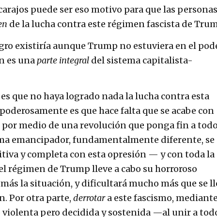
 carajos puede ser eso motivo para que las persona
en
de la lucha contra este régimen fascista de Trum
egro existiría aunque Trump no estuviera en el pod
ón es una
parte integral
del sistema capitalista-
es que no haya logrado nada la lucha contra esta
poderosamente es que hace falta que se acabe con
 por medio de una revolución que ponga fin a tod
tema emancipador, fundamentalmente diferente, se
itiva y completa con esta opresión — y con toda la
 el régimen de Trump lleve a cabo su horroroso
ás la situación, y dificultará mucho más que se l
n. Por otra parte,
derrotar
a este fascismo, mediant
 violenta pero decidida y sostenida —al unir a tod