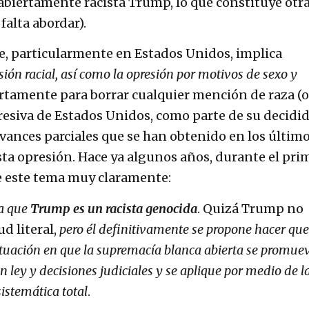
abiertamente racista Trump, lo que constituye otr
falta abordar).
, particularmente en Estados Unidos, implica
ón racial, así como la opresión por motivos de sexo y
ertamente para borrar cualquier mención de raza (o
presiva de Estados Unidos, como parte de su decidi
avances parciales que se han obtenido en los últim
sta opresión. Hace ya algunos años, durante el pri
 este tema muy claramente:
da que
Trump es un racista genocida
. Quizá Trump no
ud literal,
pero él definitivamente se propone hacer que
tuación en que la supremacía blanca abierta se promue
 ley y decisiones judiciales y se aplique por medio de l
istemática total
.