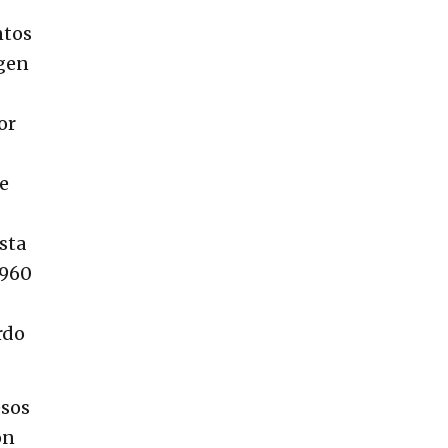
ntos
rgen
or
ue
sta
1960
rdo
esos
ón