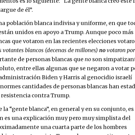
entos es lo siguiente: “La gente blanca creó este l
argue de él”.
na población blanca indivisa y uniforme, en que t
están unidos en apoyo a Trump. Aunque poco más
ncas que votaron en las recientes elecciones votar
os votantes blancos (decenas de millones)
no
votaron por
tante de personas blancas que
no
son simpatizan
luto, entre ellas algunas que se negaron a votar p
 administración Biden y Harris al genocidio israelí
 Enormes cantidades de personas blancas han esta
 resistencia contra Trump.
e la “gente blanca”, en general y en su conjunto, es
ón es una explicación muy pero muy simplista del
roximadamente una cuarta parte de los hombres