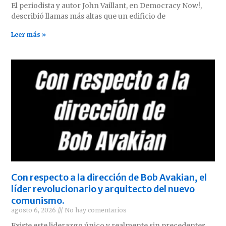
El periodista y autor John Vaillant, en Democracy Now!,
describió llamas más altas que un edificio de
Leer más »
Con respecto a la dirección de Bob Avakian, el
líder revolucionario y arquitecto del nuevo
comunismo.
agosto 6, 2026
No hay comentarios
Existe este liderazgo único y realmente sin precedentes