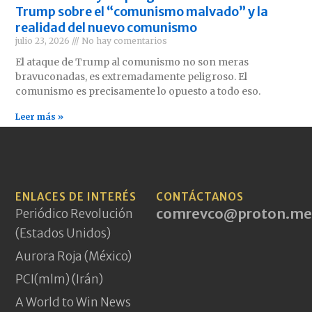
Trump sobre el “comunismo malvado” y la
realidad del nuevo comunismo
julio 23, 2026
No hay comentarios
El ataque de Trump al comunismo no son meras
bravuconadas, es extremadamente peligroso. El
comunismo es precisamente lo opuesto a todo eso.
Leer más »
ENLACES DE INTERÉS
CONTÁCTANOS
comrevco@proton.me
Periódico Revolución
(Estados Unidos)
Aurora Roja (México)
PCI(mlm) (Irán)
A World to Win News