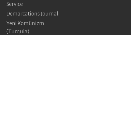
Service
Demarcations Journal
Yeni Komünizm
(Turquía)
Pagina Vermelha
(Portugal)
Jakna (Afganistán)
Nouveau Communisme
(Francia)
Revolução e nada menos
(Brasil)
ComRev.co - Alborada Comunista © 2026 Todos los