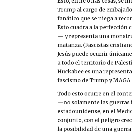
Esto, entre otras cosas, se
Trump al cargo de embajador 
fanático que se niega a recon
Esto cuadra a la perfección 
— y representa una monstruo
matanza. (Fascistas cristia
Jesús puede ocurrir únicame
a todo el territorio de Pale
Huckabee es una representac
fascismo de Trump y MAGA y l
Todo esto ocurre en el conte
—no solamente las guerras i
estadounidense, en el Medio
conjunto, con el peligro cr
la posibilidad de una guerra