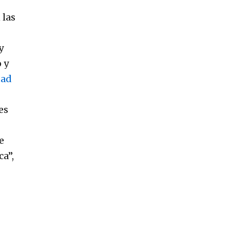
 las
y
 y
tad
es
e
ca”,