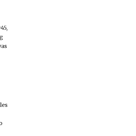
45,
rg
vas
les
o