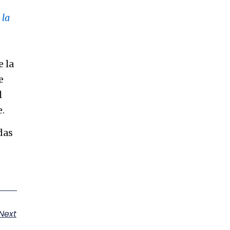
 la
e la
e
l
.
das
Next