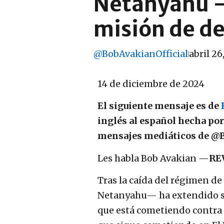
Netanyahu —
misión de d
@BobAvakianOfficial
abril 26
14 de diciembre de 2024
El siguiente mensaje es de
inglés al español hecha po
mensajes mediáticos de @B
Les habla Bob Avakian —
RE
Tras la caída del régimen de
Netanyahu— ha extendido su 
que está cometiendo contra 