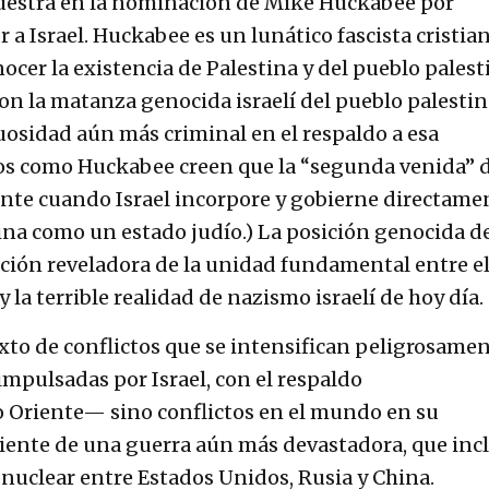
 muestra en la nominación de Mike Huckabee por
a Israel. Huckabee es un lunático fascista cristia
ocer la existencia de Palestina y del pueblo palest
con la matanza genocida israelí del pueblo palesti
sidad aún más criminal en el respaldo a esa
nos como Huckabee creen que la “segunda venida” 
nte cuando Israel incorpore y gobierne directame
stina como un estado judío.) La posición genocida d
ión reveladora de la unidad fundamental entre e
a terrible realidad de nazismo israelí de hoy día.
xto de conflictos que se intensifican peligrosame
mpulsadas por Israel, con el respaldo
 Oriente— sino conflictos en el mundo en su
eciente de una guerra aún más devastadora, que inc
 nuclear entre Estados Unidos, Rusia y China.