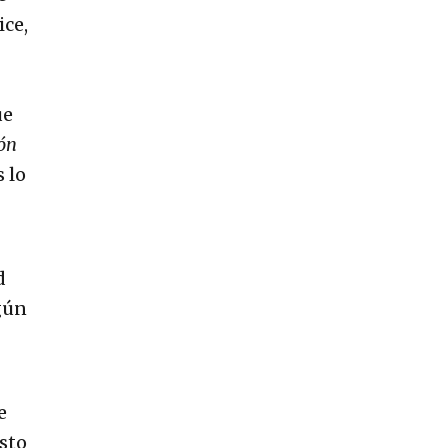
ice,
ue
ión
s lo
)
d
gún
e
sto