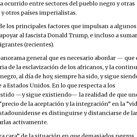
 ocurrido entre sectores del pueblo negro y otras
 otros países imperialistas.
de los principales factores que impulsan a algunos
apoyar al fascista Donald Trump, e incluso a suma
igrantes (recientes).
panorama general que es necesario abordar — que 
ria de la esclavización de los africanos, y la contin
egro, al día de hoy, siempre ha sido, y sigue siend
e a Estados Unidos. En lo que respecta a los
stido —y sigue existiendo— la realidad de que un
“precio de la aceptación y la integración” en la “vi
estadounidense es distinguirse y distanciarse de la
arlas activamente.
“otra cara” de la situación en que demasiados negros