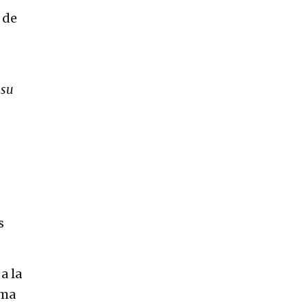
 de
 su
s
a la
ema