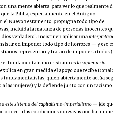
ia con una mente abierta, para ver lo que realmente d
 que la Biblia, especialmente en el Antiguo
n el Nuevo Testamento, propugna todo tipo de
rosas, incluida la matanza de personas inocentes q
 dios verdadero”. Insistir en aplicar una
interpretac
 insistir en imponer todo tipo de horrores — y eso e
istianos representan y tratan de imponer a todos.
ne el fundamentalismo cristiano es
la supremacía
 explica en gran medida el apoyo que recibe Donal
os fundamentalistas, quien abiertamente actúa se
 a las mujeres) y la defiende junto con un racismo
 a este sistema del capitalismo-imperialismo
— ¡de qu
e ofrece, a las condiciones opresivas que ha impue