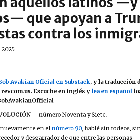
 aquellos latinos —y 
os— que apoyan a Tru
stas contra los inmig
, 2025
Bob Avakian Oficial en Substack
, y la traducción 
r revcom.us. Escuche en inglés y
lea en español
lo
obAvakianOfficial
VOLUCIÓN—
número Noventa y Siete.
y nuevamente en el
número 90
, hablé sin rodeos, si
recedor y desgarrador de que entre las personas