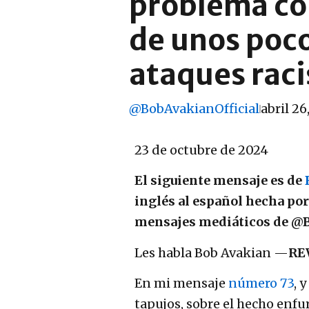
problema con
de unos poc
ataques raci
@BobAvakianOfficial
abril 26
23 de octubre de 2024
El siguiente mensaje es de
inglés al español hecha po
mensajes mediáticos de @B
Les habla Bob Avakian —
RE
En mi mensaje
número 73
, 
tapujos, sobre el hecho enfu