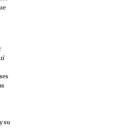
que
r
uí
íses
as
y su