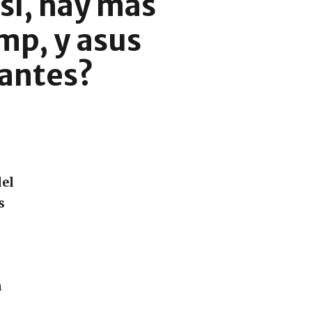
sí, hay más
mp, y asus
rantes?
del
s
n