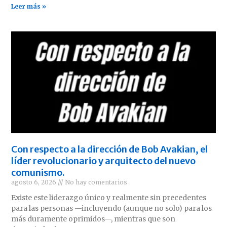
Leer más »
Con respecto a la dirección de Bob Avakian, el
líder revolucionario y arquitecto del nuevo
comunismo.
agosto 6, 2026
No hay comentarios
Existe este liderazgo único y realmente sin precedentes
para las personas —incluyendo (aunque no solo) para los
más duramente oprimidos—, mientras que son