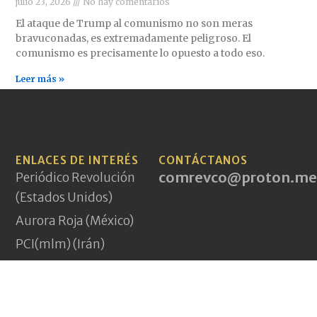
julio 23, 2026
No hay comentarios
El ataque de Trump al comunismo no son meras
bravuconadas, es extremadamente peligroso. El
comunismo es precisamente lo opuesto a todo eso.
Leer más »
ENLACES DE INTERÉS
CONTÁCTANOS
comrevco@proton.me
Periódico Revolución
(Estados Unidos)
Aurora Roja (México)
PCI(mlm) (Irán)
A World to Win News
Service
Demarcations Journal