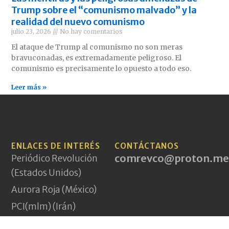
Trump sobre el “comunismo malvado” y la
realidad del nuevo comunismo
julio 23, 2026
No hay comentarios
El ataque de Trump al comunismo no son meras
bravuconadas, es extremadamente peligroso. El
comunismo es precisamente lo opuesto a todo eso.
Leer más »
ENLACES DE INTERÉS
CONTÁCTANOS
comrevco@proton.me
Periódico Revolución
(Estados Unidos)
Aurora Roja (México)
PCI(mlm) (Irán)
A World to Win News