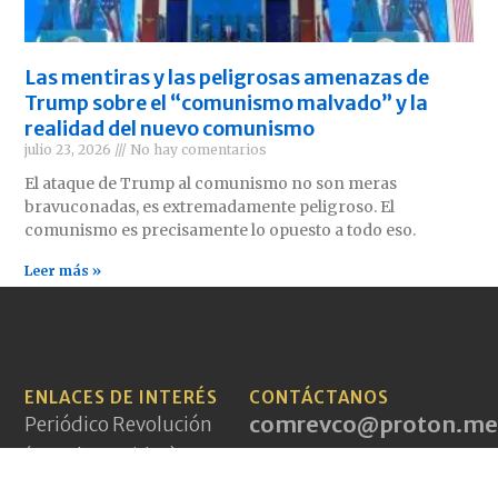
Las mentiras y las peligrosas amenazas de
Trump sobre el “comunismo malvado” y la
realidad del nuevo comunismo
julio 23, 2026
No hay comentarios
El ataque de Trump al comunismo no son meras
bravuconadas, es extremadamente peligroso. El
comunismo es precisamente lo opuesto a todo eso.
Leer más »
ENLACES DE INTERÉS
CONTÁCTANOS
comrevco@proton.me
Periódico Revolución
(Estados Unidos)
Aurora Roja (México)