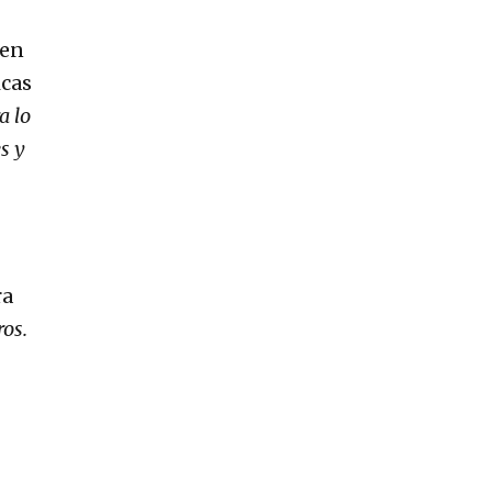
 en
icas
a lo
s y
ra
ros.