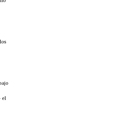
omo
los
bajo
 el