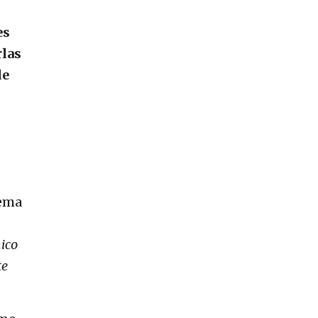
es
rlas
de
tema
ico
te