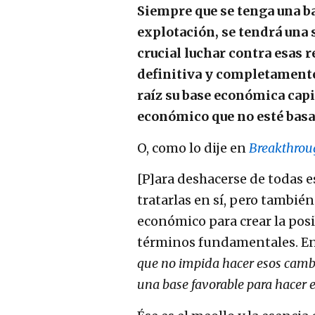
Siempre que se tenga una ba
explotación, se tendrá una s
crucial luchar contra esas 
definitiva y completamente
raíz su base económica cap
económico que no esté basa
O, como lo dije en
Breakthrou
[P]ara deshacerse de todas e
tratarlas en sí, pero tambi
económico para crear la posi
términos fundamentales. En
que no impida hacer esos cambio
una base favorable para hacer 