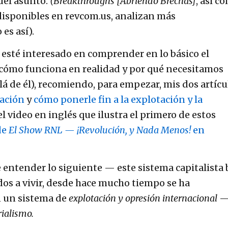
 del asunto.
(Breakthroughs [Abriendo Brechas]
, así c
 disponibles en revcom.us, analizan más
es así).
 esté interesado en comprender en lo básico el
, cómo funciona en realidad y por qué necesitamos
llá de él), recomiendo, para empezar, mis dos artícu
tación
y
cómo ponerle fin a la explotación y la
 el video en inglés que ilustra el primero de estos
de
El Show RNL — ¡Revolución, y Nada Menos!
en
ntender lo siguiente — este sistema capitalista 
dos a vivir, desde hace mucho tiempo se ha
n un sistema de
explotación y opresión internacional
—
ialismo.