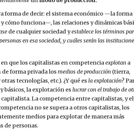
mentalmente
un
modo de producción.
a forma de decir: el sistema económico —la forma
 y cómo funciona—, las relaciones y dinámicas bás
ase
de cualquier sociedad y
establece los términos par
 personas en esa sociedad, y cuáles serán las institucione
 en que los capitalistas en competencia
explotan
a
 de forma privada los
medios de producción
(tierra,
tras tecnologías, etc.). ¿Y qué es
la explotación
? Pa
y básicos, la explotación es
lucrar con el trabajo de ot
 capitalista. La competencia entre capitalistas, y el
competencia no se supera a otros capitalistas, los
ntemente medios para explotar de manera más
s de personas.