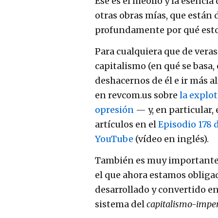
Ése es el meollo y la esencia
otras obras mías, que están
profundamente por qué esto 
Para cualquiera que de veras
capitalismo (en qué se basa
deshacernos de él e ir más a
en revcom.us sobre
la explo
opresión
—
y, en particular,
artículos en el
Episodio 178 
YouTube
(vídeo en inglés).
También es muy importante e
el que ahora estamos obliga
desarrollado y convertido e
sistema del
capitalismo-imper