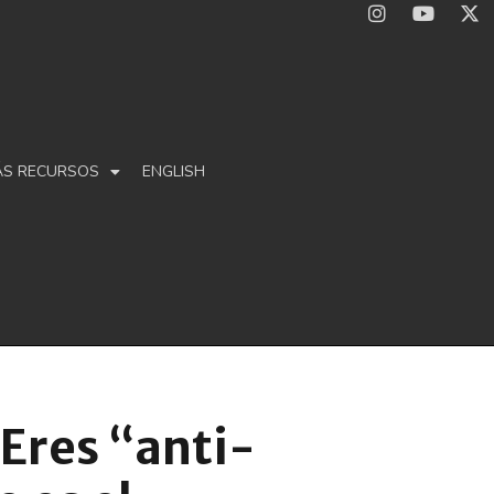
ÁS RECURSOS
ENGLISH
res “anti-