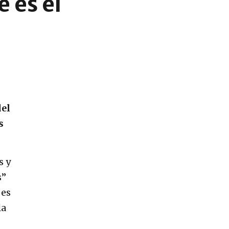
 es el
del
s
s y
s”
 es
la