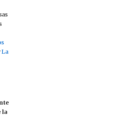
sas
s
os
y
La
nte
 la