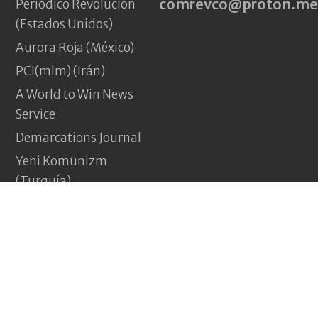
comrevco@proton.me
Periódico Revolución
(Estados Unidos)
Aurora Roja (México)
PCI(mlm) (Irán)
A World to Win News
Service
Demarcations Journal
Yeni Komünizm
(Turquía)
Pagina Vermelha
(Portugal)
Jakna (Afganistán)
Nouveau Communisme
(Francia)
Revolução e nada menos