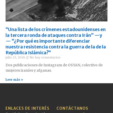
“Una lista de los crímenes estadounidenses en
la tercera ronda de ataques contra Irán” —y
— “¿Por qué es importante diferenciar
nuestra resistencia contra la guerra de la de la
República Islámica?”
julio 23, 2026
No hay comentarios
Dos publicaciones de Instagram de OSYAN, colectivo de
mujeres iraníes y afganas.
Leer más »
ENLACES DE INTERÉS
CONTÁCTANOS