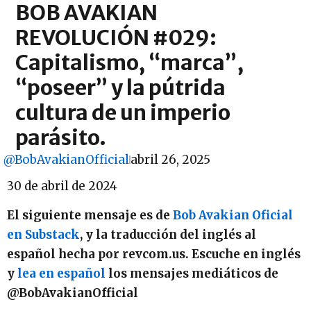
BOB AVAKIAN
REVOLUCIÓN #029:
Capitalismo, “marca”,
“poseer” y la pútrida
cultura de un imperio
parásito.
@BobAvakianOfficial
abril 26, 2025
30 de abril de 2024
El siguiente mensaje es de
Bob Avakian Oficial
en Substack
, y la traducción del inglés al
español hecha por revcom.us. Escuche en inglés
y
lea en español
los mensajes mediáticos de
@BobAvakianOfficial