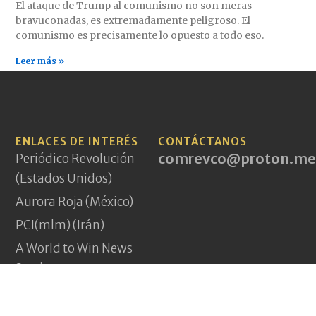
El ataque de Trump al comunismo no son meras
bravuconadas, es extremadamente peligroso. El
comunismo es precisamente lo opuesto a todo eso.
Leer más »
ENLACES DE INTERÉS
CONTÁCTANOS
comrevco@proton.me
Periódico Revolución
(Estados Unidos)
Aurora Roja (México)
PCI(mlm) (Irán)
A World to Win News
Service
Demarcations Journal
Yeni Komünizm