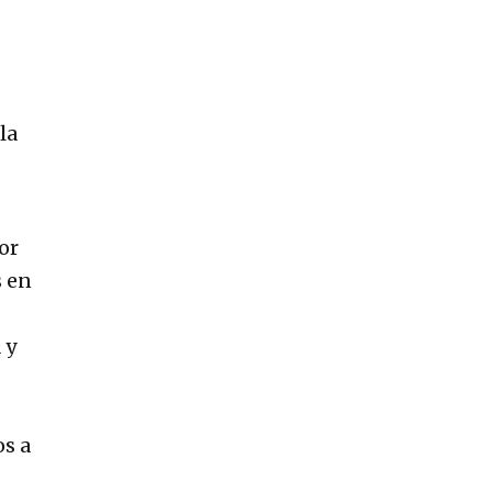
la
or
s en
 y
s a