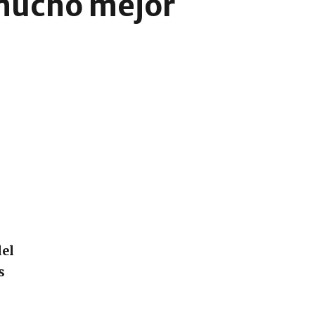
mucho mejor
del
s