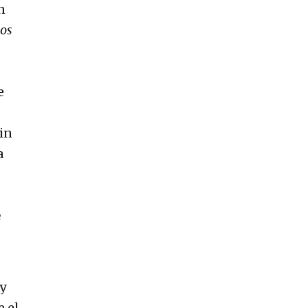
n
ios
e
in
a
e
uy
e el