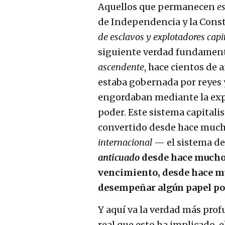
Aquellos que permanecen
e
de Independencia y la Const
de esclavos y explotadores capi
siguiente verdad fundamenta
ascendente
, hace cientos de 
estaba gobernada por reyes y
engordaban mediante la expl
poder. Este sistema capitalis
convertido desde hace much
internacional
— el sistema d
anticuado
desde hace mucho
vencimiento, desde hace mu
desempeñar algún papel po
Y aquí va la verdad más prof
real que esto ha implicado, 