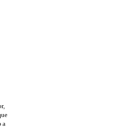
r,
que
o a