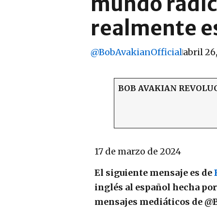
mundo radic
realmente es
@BobAvakianOfficial
abril 26
BOB AVAKIAN
REVOLUC
17 de marzo de 2024
El siguiente mensaje es de
inglés al español hecha po
mensajes mediáticos de @B