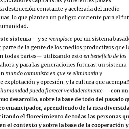
explotadores capitalistas y diferentes países
a la destrucción constante y acelerada del medio
uas, lo que plantea un peligro creciente para el fu
 humanidad.
 este sistema
—y se
reemplace
por un sistema basad
r parte de la gente de los medios productivos que l
n todas partes— utilizando esto
en beneficio de los
ahora y para las generaciones futuras: un sistema
 un
mundo comunista en que se eliminarán y
de explotación y opresión, y la cultura que acompa
a humanidad pueda florecer verdaderamente —
con un
nuo desarrollo, sobre la base de todo del pasado q
uro emancipador, aprendiendo de la rica diversid
itando el florecimiento de todas las personas qu
 el contexto y sobre la base de la cooperación y