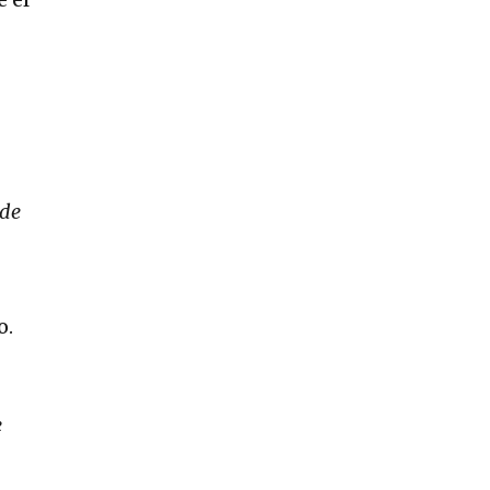
 de
o.
e