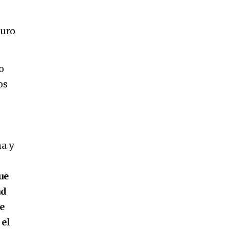
turo
o
os
ña y
ue
ad
e
 el