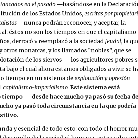
stancados en el pasado
—basándose en la Declaració
itución de los Estados Unidos,
escritas por propietar
talistas—
nunca podrán reconocer, y aceptar, la
l: éstos no son los tiempos en que el capitalismo
años, derrocó y reemplazó a la sociedad
feudal
, la qu
 otros monarcas, y los llamados “nobles”, que se
otación de los siervos — los agricultores pobres s
ta bajo el cual ahora estamos obligados a vivir se h
o tiempo en un sistema de
explotación y opresión
el
capitalismo-imperialismo
.
Este sistema está
 tiempo — desde hace mucho ya pasó su fecha d
cho ya pasó toda circunstancia en la que podría
sitivo.
unda y esencial de todo esto: con todo el horror m
el desarrollo de la sociedad humana, antes y durant