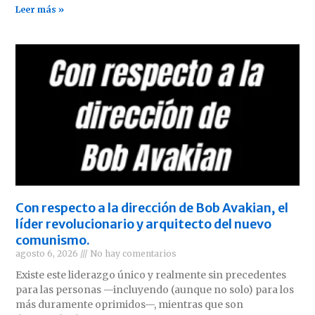
Leer más »
Con respecto a la dirección de Bob Avakian, el
líder revolucionario y arquitecto del nuevo
comunismo.
agosto 6, 2026
No hay comentarios
Existe este liderazgo único y realmente sin precedentes
para las personas —incluyendo (aunque no solo) para los
más duramente oprimidos—, mientras que son