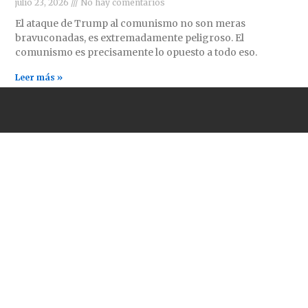
julio 23, 2026
No hay comentarios
El ataque de Trump al comunismo no son meras
bravuconadas, es extremadamente peligroso. El
comunismo es precisamente lo opuesto a todo eso.
Leer más »
ENLACES DE INTERÉS
CONTÁCTANOS
comrevco@proton.me
Periódico Revolución
(Estados Unidos)
Aurora Roja (México)
PCI(mlm) (Irán)
A World to Win News
Service
Demarcations Journal