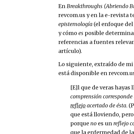
En
Breakthroughs (Abriendo B
revcom.us y en la e-revista t
epistemología
(el enfoque del
y cómo
es
posible determinar 
referencias a fuentes relevan
artículo).
Lo siguiente, extraído de mi 
está disponible en revcom.us)
[E]l que de veras hayas 
comprensión corresponde o
reflejo
acertado de ésta
. (
que está lloviendo, pero
porque
no
es un
reflejo c
que la enfermedad de la 