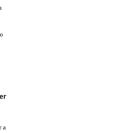
n
lo
er
r a