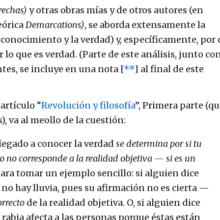
rechas)
y otras obras mías y de otros autores (en
eórica
Demarcations)
, se aborda extensamente la
 conocimiento y la verdad) y, específicamente, por
lo que es verdad. (Parte de este análisis, junto co
tes, se incluye en una nota [
**
] al final de este
artículo “
Revolución y filosofía
”, Primera parte (q
, va al meollo de la cuestión:
llegado a conocer la verdad
se determina por si tu
 no corresponde a la realidad objetiva — si es un
Para tomar un ejemplo sencillo: si alguien dice
 no hay lluvia, pues su afirmación no es cierta —
orrecto
de la realidad objetiva. O, si alguien dice
rabia afecta a las personas porque éstas están