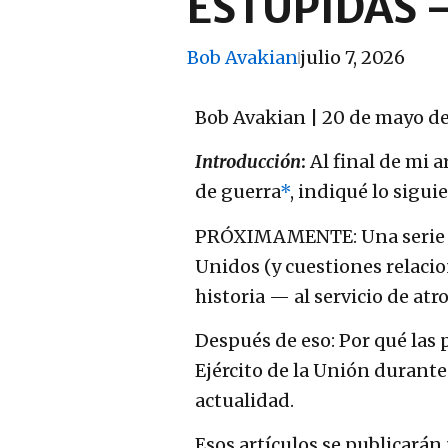
ESTÚPIDAS –
Bob Avakian
julio 7, 2026
Bob Avakian | 20 de mayo de
I
ntroducción
:
Al final de mi a
de guerra
*
, indiqué lo sigui
PRÓXIMAMENTE: Una serie
Unidos
(y cuestiones relacio
historia — al servicio de atr
Después de eso: Por qué las
Ejército de la Unión durante
actualidad.
Esos artículos se publicará