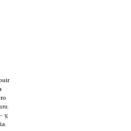
buir
a
ero
ura
.
— y,
ia.