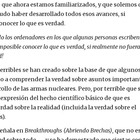
s que ahora estamos familiarizados, y que solemos 
udo haber desarrollado todos esos avances, si
onocer lo que es verdad.
do los ordenadores en los que algunas personas escriben
imposible conocer lo que es verdad, si realmente no fuera
d!
terribles se han creado sobre la base de que alguno
o a comprender la verdad sobre asuntos importan
llo de las armas nucleares. Pero, por terrible que 
 expresión del hecho científico básico de que es
erdad sobre la realidad (incluida la verdad sobre el
s).
señala en
Breakthroughs (Abriendo Brechas)
, que no e
dad sobre todo — y se ha demostrado que ciertas co