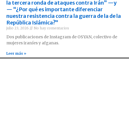
la tercera ronda de ataques contra Irán” —y
— “¿Por qué es importante diferenciar
nuestra resistencia contra la guerra de la de la
República Islámica?”
julio 23, 2026
No hay comentarios
Dos publicaciones de Instagram de OSYAN, colectivo de
mujeres iraníes y afganas.
Leer más »
ENLACES DE INTERÉS
CONTÁCTANOS
comrevco@proton.me
Periódico Revolución
(Estados Unidos)
Aurora Roja (México)
PCI(mlm) (Irán)