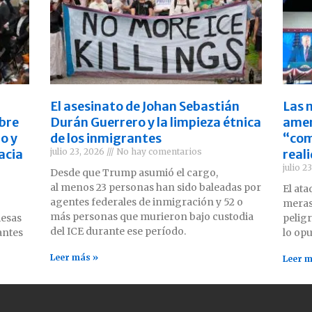
El asesinato de Johan Sebastián
Las 
bre
Durán Guerrero y la limpieza étnica
amen
jo y
de los inmigrantes
“com
acia
julio 23, 2026
No hay comentarios
real
julio 2
Desde que Trump asumió el cargo,
al menos 23 personas han sido baleadas por
El at
agentes federales de inmigración y 52 o
meras
más personas que murieron bajo custodia
mesas
pelig
del ICE durante ese período.
antes
lo opu
Leer más »
Leer m