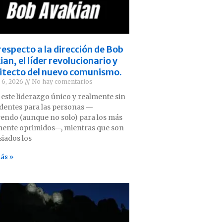
respecto a la dirección de Bob
an, el líder revolucionario y
itecto del nuevo comunismo.
 6, 2026
No hay comentarios
 este liderazgo único y realmente sin
dentes para las personas —
yendo (aunque no solo) para los más
ente oprimidos—, mientras que son
iados los
ás »