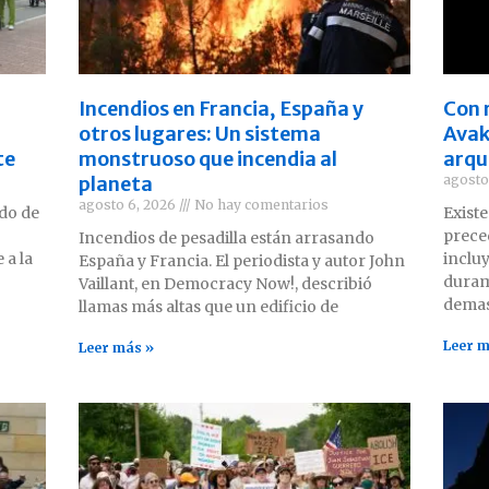
Incendios en Francia, España y
Con 
otros lugares: Un sistema
Avaki
te
monstruoso que incendia al
arqu
planeta
agosto
agosto 6, 2026
No hay comentarios
ido de
Existe
prece
Incendios de pesadilla están arrasando
 a la
inclu
España y Francia. El periodista y autor John
duram
Vaillant, en Democracy Now!, describió
demas
llamas más altas que un edificio de
Leer m
Leer más »