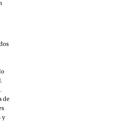
n
ados
do
.
.
a de
es
 y