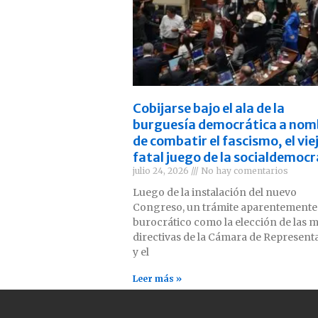
Cobijarse bajo el ala de la
burguesía democrática a nom
de combatir el fascismo, el vie
fatal juego de la socialdemocr
julio 24, 2026
No hay comentarios
Luego de la instalación del nuevo
Congreso, un trámite aparentemente
burocrático como la elección de las 
directivas de la Cámara de Represent
y el
Leer más »