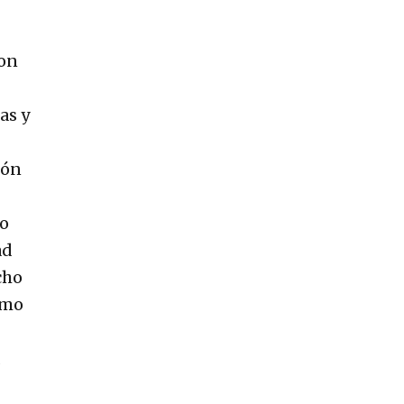
con
as y
ión
go
ad
cho
omo