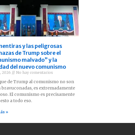
mentiras y las peligrosas
azas de Trump sobre el
unismo malvado” y la
idad del nuevo comunismo
3, 2026
No hay comentarios
aque de Trump al comunismo no son
 bravuconadas, es extremadamente
roso. El comunismo es precisamente
esto a todo eso.
ás »