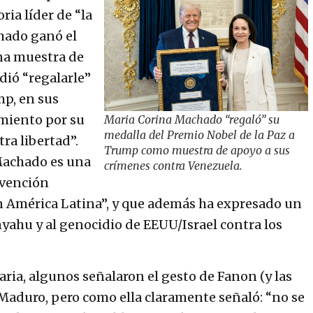
ria líder de “la
hado ganó el
na muestra de
dió “regalarle”
mp, en sus
miento por su
Maria Corina Machado “regaló” su
medalla del Premio Nobel de la Paz a
a libertad”.
Trump como muestra de apoyo a sus
Machado es una
crímenes contra Venezuela.
ervención
n América Latina”, y que además ha expresado un
yahu y al genocidio de EEUU/Israel contra los
aria, algunos señalaron el gesto de Fanon (y las
Maduro, pero como ella claramente señaló: “no se