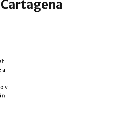
e Cartagena
ah
e a
o y
gún