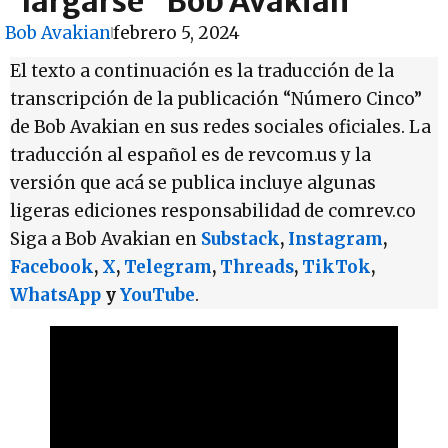
largarse” Bob Avakian
Bob Avakian
febrero 5, 2024
El texto a continuación es la traducción de la
transcripción de la publicación “Número Cinco”
de Bob Avakian en sus redes sociales oficiales. La
traducción al español es de revcom.us y la
versión que acá se publica incluye algunas
ligeras ediciones responsabilidad de comrev.co
Siga a Bob Avakian en
Substack
,
Instagram
,
Facebook
,
X
,
Telegram
,
Threads
,
TikTok
,
WhatsApp
y
YouTube
.