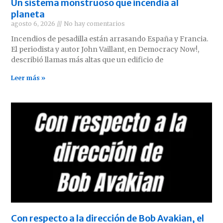
Un sistema monstruoso que incendia al
planeta
agosto 6, 2026
No hay comentarios
Incendios de pesadilla están arrasando España y Francia.
El periodista y autor John Vaillant, en Democracy Now!,
describió llamas más altas que un edificio de
Leer más »
Con respecto a la dirección de Bob Avakian, el