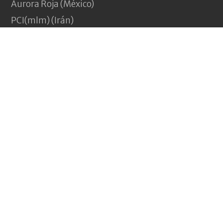
Aurora Roja (México)
PCI(mlm) (Irán)
A World to Win News
Service
Demarcations Journal
Yeni Komünizm
(Turquía)
Pagina Vermelha
(Portugal)
Jakna (Afganistán)
Nouveau Communisme
(Francia)
Revolução e nada menos
(Brasil)