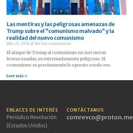
Las mentiras y las peligrosas amenazas de
Trump sobre el “comunismo malvado” y la
realidad del nuevo comunismo
julio 23, 2026
No hay comentarios
El ataque de Trump al comunismo no son meras
bravuconadas, es extremadamente peligroso. El
comunismo es precisamente lo opuesto a todo eso.
Leer más »
ENLACES DE INTERÉS
CONTÁCTANOS
comrevco@proton.me
Periódico Revolución
(Estados Unidos)