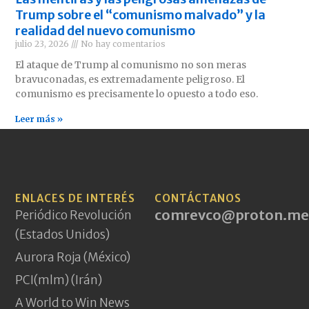
Trump sobre el “comunismo malvado” y la
realidad del nuevo comunismo
julio 23, 2026
No hay comentarios
El ataque de Trump al comunismo no son meras
bravuconadas, es extremadamente peligroso. El
comunismo es precisamente lo opuesto a todo eso.
Leer más »
ENLACES DE INTERÉS
CONTÁCTANOS
comrevco@proton.me
Periódico Revolución
(Estados Unidos)
Aurora Roja (México)
PCI(mlm) (Irán)
A World to Win News