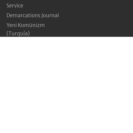
Service
Demarcations Journal
Yeni Komünizm
(Turquía)
Pagina Vermelha
(Portugal)
Jakna (Afganistán)
Nouveau Communisme
(Francia)
Revolução e nada menos
(Brasil)
ComRev.co - Alborada Comunista © 2026 Todos los