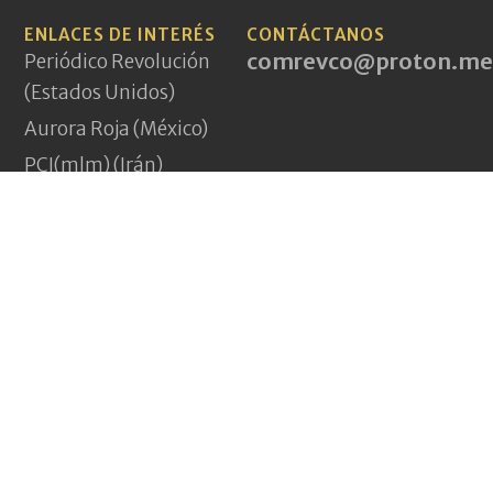
ENLACES DE INTERÉS
CONTÁCTANOS
comrevco@proton.me
Periódico Revolución
(Estados Unidos)
Aurora Roja (México)
PCI(mlm) (Irán)
A World to Win News
Service
Demarcations Journal
Yeni Komünizm
(Turquía)
Pagina Vermelha
(Portugal)
Jakna (Afganistán)
Nouveau Communisme