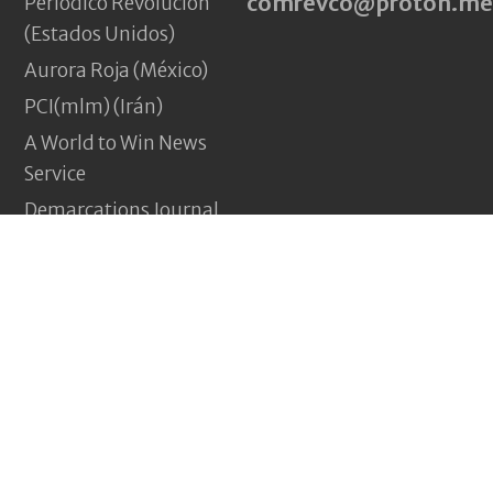
comrevco@proton.me
Periódico Revolución
(Estados Unidos)
Aurora Roja (México)
PCI(mlm) (Irán)
A World to Win News
Service
Demarcations Journal
Yeni Komünizm
(Turquía)
Pagina Vermelha
(Portugal)
Jakna (Afganistán)
Nouveau Communisme
(Francia)
Revolução e nada menos