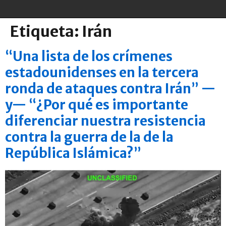
Etiqueta:
Irán
“Una lista de los crímenes
estadounidenses en la tercera
ronda de ataques contra Irán” —
y— “¿Por qué es importante
diferenciar nuestra resistencia
contra la guerra de la de la
República Islámica?”