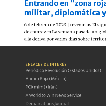
Entrando en “zona roj
militar, diplomática 
6 de febrero de 2023 | revcom.us El sig
de comrev.co La semana pasada un glob
a la deriva por varios días sobre terri
ENLACES DE INTERÉS
Periódico Revolución (Estados Unidos)
Aurora Roja (México)
PCI(mlm) (Irán)
A World to Win News Service
Demarcations Journal