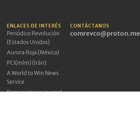
ENLACES DE INTERÉS
CONTÁCTANOS
comrevco@proton.me
Periódico Revolución
(Estados Unidos)
Aurora Roja (México)
PCI(mlm) (Irán)
A World to Win News
Service
Demarcations Journal
Yeni Komünizm
(Turquía)
Pagina Vermelha
(Portugal)