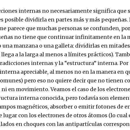
cciones internas no necesariamente significa que 
es posible dividirla en partes más y más pequeñas
 me parece que muchas personas se confunden, po
ueñas no tiene que continuar infinitamente en la
na manzana o una galleta: dividirlas en mitades, 
llega a la larga al menos a límites prácticos). Ta
adicciones internas y la “estructura” interna. Por
 interna apreciable, al menos no en la manera en
comunes) pero eso no quiere decir que no tienen c
ni en movimiento. Veamos el caso de los electron
ructura interna conocida, pero todavía son eleme
ampos magnéticos, absorber o emitir fotones de ene
 lugar con los electrones de otros átomos (lo cual 
lados en choques con las antipartículas correspo