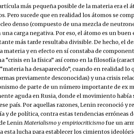
rtícula más pequeña posible de la materia era el 
s. Pero sucede que en realidad los átomos se com
úcleo denso (compuesto de una mezcla de neutrones
una carga negativa. Por eso, el átomo es un buen 
tante más tarde resultaba divisible. De hecho, el d
 materia y en efecto en sí constaba de component
 “crisis en la física” así como en la filosofía (cara
a “materia ha desaparecido”, cuando en realidad lo 
formas previamente desconocidas) y una crisis rela
nismo de parte de un número importante de ex ma
lmente aguda en Rusia, donde el movimiento había s
ese país. Por aquellas razones, Lenin reconoció y r
ía y de política, contra estas tendencias erróneas d
o de Lenin
Materialismo y empiriocriticismo
fue un arm
a esta lucha para establecer los cimientos ideológic