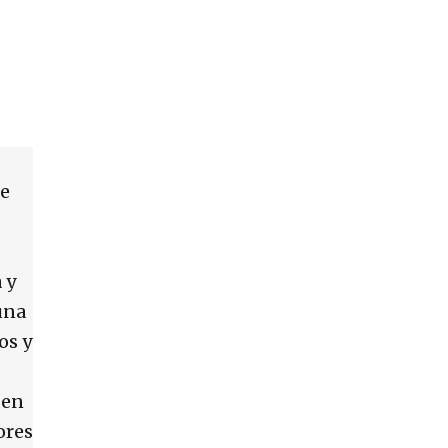
de
 y
una
os y
 en
ores