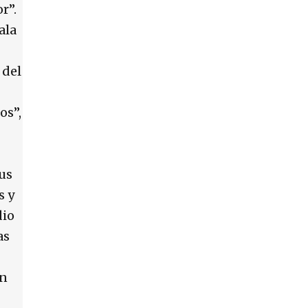
r”.
ala
 del
os”,
sus
s y
dio
as
ón