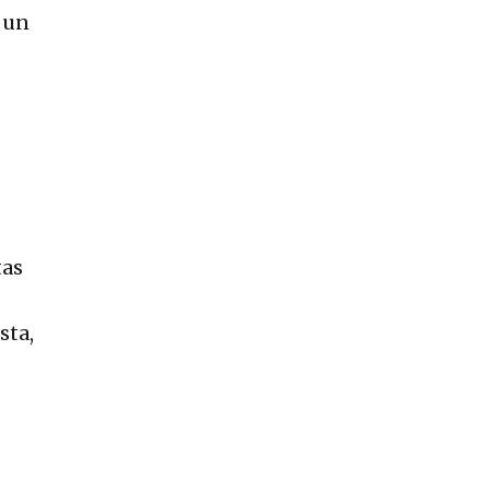
 un
tas
sta,