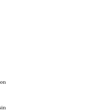
con
sin