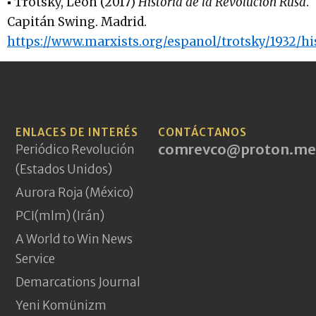
▪ Trotsky, León (2017)
Historia de la Revolución Rusa
.
Capitán Swing. Madrid.
https://www.marxists.org/espanol/trotsky/1932/h
ENLACES DE INTERÉS
CONTÁCTANOS
comrevco@proton.me
Periódico Revolución
(Estados Unidos)
Aurora Roja (México)
PCI(mlm) (Irán)
A World to Win News
Service
Demarcations Journal
Yeni Komünizm