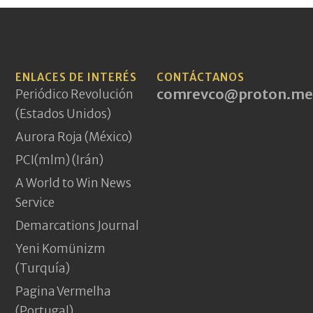
ENLACES DE INTERÉS
CONTÁCTANOS
comrevco@proton.me
Periódico Revolución
(Estados Unidos)
Aurora Roja (México)
PCI(mlm) (Irán)
A World to Win News
Service
Demarcations Journal
Yeni Komünizm
(Turquía)
Pagina Vermelha
(Portugal)